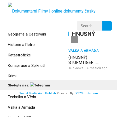
Home
Home
HNUSNÝ
HNUSNÝ
Geografie a Cestování
Historie a Retro
VÁLKA A ARMÁDA
Katastrofické
(HNUSNÝ)
STURMTIGER…
Konspirace a Spiknutí
Podivnost Made in
167
views
·
6 měsíců ago
Berlin!
Krimi
Sledujte náš:
Myšlení
Social Media Auto Publish
Powered By :
XYZScripts.com
Technika a Věda
Válka a Armáda