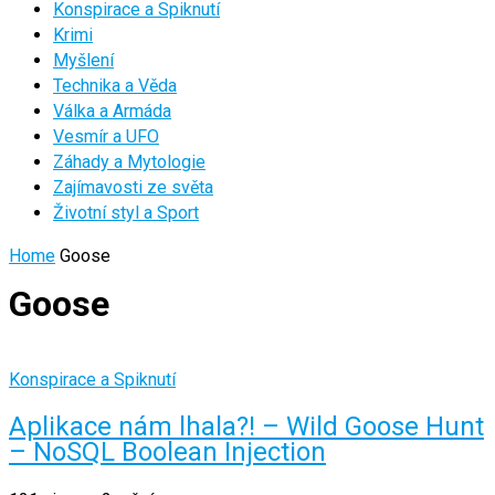
Konspirace a Spiknutí
Krimi
Myšlení
Technika a Věda
Válka a Armáda
Vesmír a UFO
Záhady a Mytologie
Zajímavosti ze světa
Životní styl a Sport
Home
Goose
Goose
Konspirace a Spiknutí
Aplikace nám lhala?! – Wild Goose Hunt
– NoSQL Boolean Injection