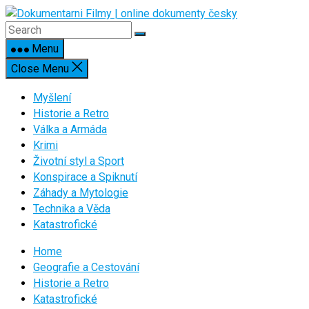
Skip
to
content
Menu
Close Menu
Myšlení
Historie a Retro
Válka a Armáda
Krimi
Životní styl a Sport
Konspirace a Spiknutí
Záhady a Mytologie
Technika a Věda
Katastrofické
Home
Geografie a Cestování
Historie a Retro
Katastrofické