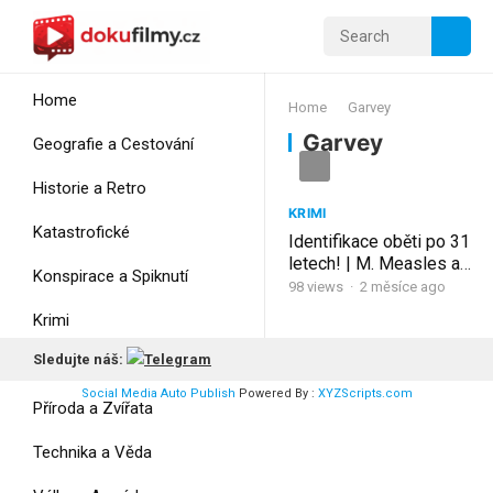
Home
Home
Garvey
Garvey
Geografie a Cestování
Historie a Retro
KRIMI
Katastrofické
Identifikace oběti po 31
letech! | M. Measles a
Konspirace a Spiknutí
M. Garvey
98
views
·
2 měsíce ago
Krimi
Sledujte náš:
Myšlení
Social Media Auto Publish
Powered By :
XYZScripts.com
Příroda a Zvířata
Technika a Věda