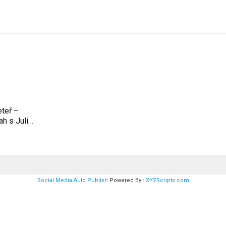
eteř –
h s Julií
Social Media Auto Publish
Powered By :
XYZScripts.com