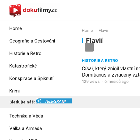
Home
Home
Flavií
Flavií
Geografie a Cestování
Historie a Retro
HISTORIE A RETRO
Katastrofické
Císař, který zničil vlastní n
Domitianus a zvrácený vzta
Konspirace a Spiknutí
Flavií
129
views
·
6 měsíců ago
Krimi
Sledujte náš:
Myšlení
Technika a Věda
Válka a Armáda