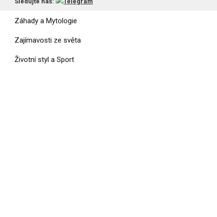
Vesmír a UFO
Sledujte náš:
Záhady a Mytologie
Zajímavosti ze světa
Životní styl a Sport