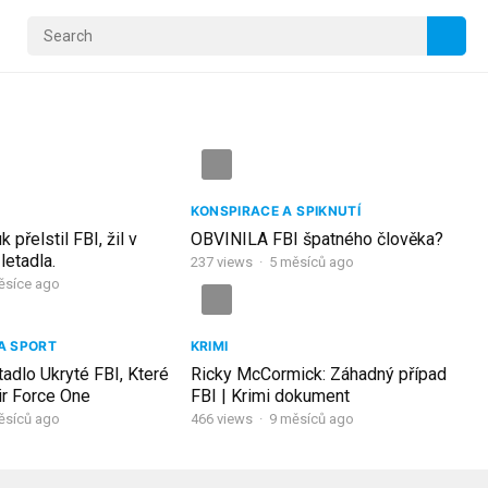
KONSPIRACE A SPIKNUTÍ
 přelstil FBI, žil v
OBVINILA FBI špatného člověka?
 letadla.
237
views
·
5 měsíců ago
ěsíce ago
 A SPORT
KRIMI
adlo Ukryté FBI, Které
Ricky McCormick: Záhadný případ
ir Force One
FBI | Krimi dokument
ěsíců ago
466
views
·
9 měsíců ago