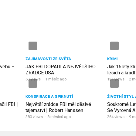
ZAJÍMAVOSTI ZE SVĚTA
KRIMI
 webu –
JAK FBI DOPADLA NEJVĚTŠÍHO
Jak 16letý kluk
ZRADCE USA
lesích a kradl
63
views
·
1 měsíc ago
131
views
·
2 m
KONSPIRACE A SPIKNUTÍ
ŽIVOTNÍ STYL
čil FBI |
Největší zrádce FBI měl děsivé
Soukromé Let
tajemství | Robert Hanssen
Se Vyrovná A
380
views
·
8 měsíců ago
264
views
·
9 m