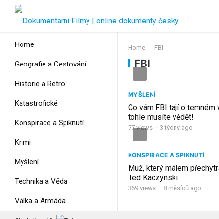
Home
Home
FBI
FBI
Geografie a Cestování
Historie a Retro
MYŠLENÍ
Katastrofické
Co vám FBI tají o temném
tohle musíte vědět!
Konspirace a Spiknutí
77
views
·
3 týdny ago
Krimi
KONSPIRACE A SPIKNUTÍ
Myšlení
Muž, který málem přechytra
Ted Kaczynski
Technika a Věda
369
views
·
8 měsíců ago
Válka a Armáda