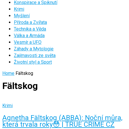
Konspirace a Spiknutí
Krimi
Myšlení
Příroda a Zvířata
Technika a Věda
Válka a Armáda
Vesmír a UFO
Záhady a Mytologie
Zajímavosti ze světa
Životní styl a Sport
Home
Fältskog
Fältskog
Krimi
Agnetha Fältskog (ABBA): Noční můra,
která trvala roky😳 | TRUE CRIME CZ