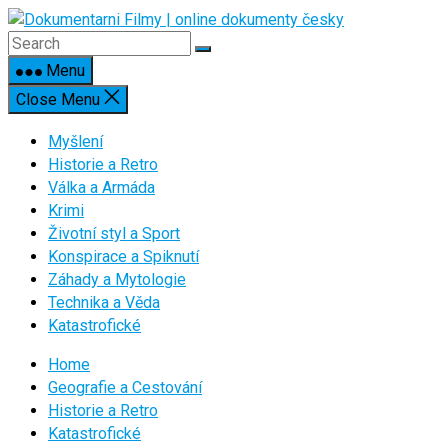
Skip
to
content
Menu
Close Menu
Myšlení
Historie a Retro
Válka a Armáda
Krimi
Životní styl a Sport
Konspirace a Spiknutí
Záhady a Mytologie
Technika a Věda
Katastrofické
Home
Geografie a Cestování
Historie a Retro
Katastrofické