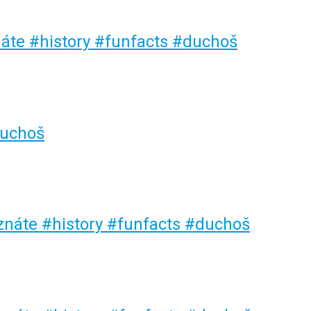
náte #history #funfacts #duchoš
duchoš
eznáte #history #funfacts #duchoš