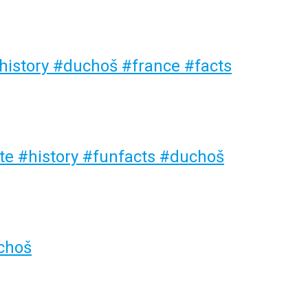
 #history #duchoš #france #facts
áte #history #funfacts #duchoš
uchoš