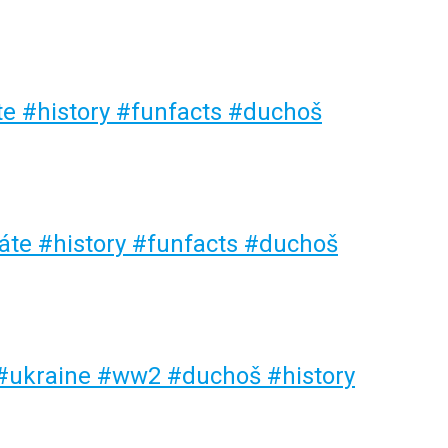
áte #history #funfacts #duchoš
náte #history #funfacts #duchoš
 #ukraine #ww2 #duchoš #history