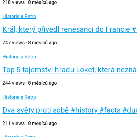
218
views
·
8 měsíců ago
Historie a Retro
Král, který přivedl renesanci do Francie
247
views
·
8 měsíců ago
Historie a Retro
Top 5 tajemství hradu Loket, která nezn
244
views
·
8 měsíců ago
Historie a Retro
Dva světy proti sobě #history #facts #d
211
views
·
8 měsíců ago