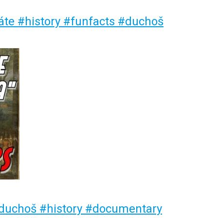
náte #history #funfacts #duchoš
#duchoš #history #documentary