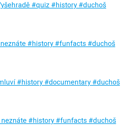
 Vyšehradě #quiz #history #duchoš
é neznáte #history #funfacts #duchoš
nemluví #history #documentary #duchoš
 neznáte #history #funfacts #duchoš