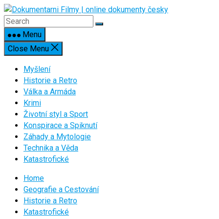
Skip
to
content
Menu
Close Menu
Myšlení
Historie a Retro
Válka a Armáda
Krimi
Životní styl a Sport
Konspirace a Spiknutí
Záhady a Mytologie
Technika a Věda
Katastrofické
Home
Geografie a Cestování
Historie a Retro
Katastrofické