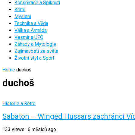
Konspirace a Spiknutí
Krimi
Myšlení
Technika a Věda
Válka a Armáda
Vesmír a UFO
Záhady a Mytologie
Zajímavosti ze světa
Životní styl a Sport
Home
duchoš
duchoš
Historie a Retro
Sabaton – Winged Hussars zachránci Ví
133
views
·
6 měsíců ago