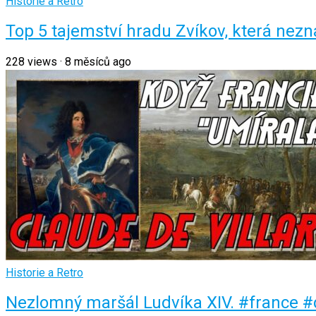
Historie a Retro
Top 5 tajemství hradu Zvíkov, která nez
228
views
·
8 měsíců ago
Historie a Retro
Nezlomný maršál Ludvíka XIV. #france 