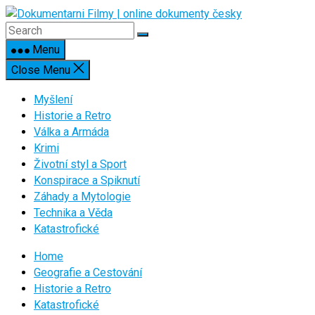
Skip
to
content
Menu
Close Menu
Myšlení
Historie a Retro
Válka a Armáda
Krimi
Životní styl a Sport
Konspirace a Spiknutí
Záhady a Mytologie
Technika a Věda
Katastrofické
Home
Geografie a Cestování
Historie a Retro
Katastrofické