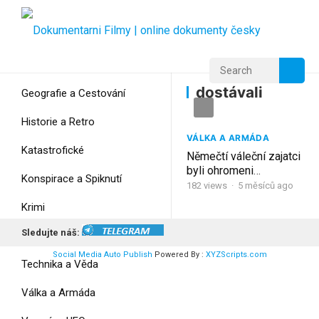
Home
Home
dostávali
dostávali
Geografie a Cestování
Historie a Retro
VÁLKA A ARMÁDA
Katastrofické
Němečtí váleční zajatci
byli ohromeni
Konspirace a Spiknutí
sovětskými tábory, kde
182
views
·
5 měsíců ago
denně dostávali horkou
Krimi
polévku
Sledujte náš:
Myšlení
Social Media Auto Publish
Powered By :
XYZScripts.com
Technika a Věda
Válka a Armáda