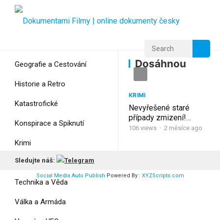
Home
Home
Dosáhnou
Dosáhnou
Geografie a Cestování
Historie a Retro
KRIMI
Katastrofické
Nevyřešené staré
případy zmizení!
Konspirace a Spiknutí
Dosáhnou
106
views
·
2 měsíce ago
spravedlnosti?! |
Krimi
Vernon Tolland Three
Sledujte náš:
Myšlení
Social Media Auto Publish
Powered By :
XYZScripts.com
Technika a Věda
Válka a Armáda