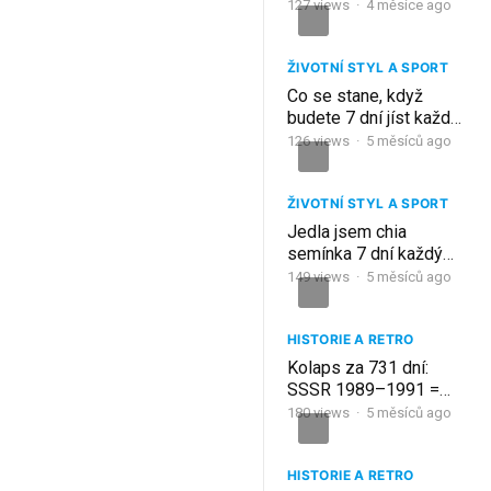
bilionů dolarů | Proč má
127
views
·
4 měsíce ago
váš portfoli 90 dní do
likvidace
ŽIVOTNÍ STYL A SPORT
Co se stane, když
budete 7 dní jíst každý
den syrový česnek
126
views
·
5 měsíců ago
(není to to, co si
myslíte)
ŽIVOTNÍ STYL A SPORT
Jedla jsem chia
semínka 7 dní každý
večer… Můj lékař
149
views
·
5 měsíců ago
nemohl uvěřit
výsledkům!
HISTORIE A RETRO
Kolaps za 731 dní:
SSSR 1989–1991 =
Amerika 2027–
180
views
·
5 měsíců ago
2029Stejný vzorec,
stejná časová osa
HISTORIE A RETRO