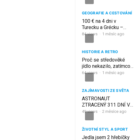
šokovalo (99 % lidí to
nezná)
GEOGRAFIE A CESTOVÁNÍ
100 € na 4 dni v
Turecku a Grécku –
Stačí to na ubytovanie a
84
views
·
1 měsíc ago
jedlo?
HISTORIE A RETRO
Proč se středověké
jídlo nekazilo, zatímco
to vaše shnije za 5 dní?
64
views
·
1 měsíc ago
ZAJÍMAVOSTI ZE SVĚTA
ASTRONAUT
ZTRACENÝ 311 DNÍ VE
VESMÍRU
49
views
·
2 měsíce ago
ŽIVOTNÍ STYL A SPORT
Jedla jsem 2 hřebíčky