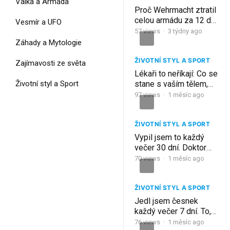
Válka a Armáda
Proč Wehrmacht ztratil
celou armádu za 12 dní
Vesmír a UFO
u Korsunu?
57
views
·
3 týdny ago
Záhady a Mytologie
ŽIVOTNÍ STYL A SPORT
Zajímavosti ze světa
Lékaři to neříkají: Co se
Životní styl a Sport
stane s vaším tělem,
když pijete hřebíčkovou
97
views
·
1 měsíc ago
vodu 7 dní v kuse
ŽIVOTNÍ STYL A SPORT
Vypil jsem to každý
večer 30 dní. Doktor
nevěřil svým očím při
70
views
·
1 měsíc ago
kontrole cukru
ŽIVOTNÍ STYL A SPORT
Jedl jsem česnek
každý večer 7 dní. To,
co se stalo, mě
76
views
·
1 měsíc ago