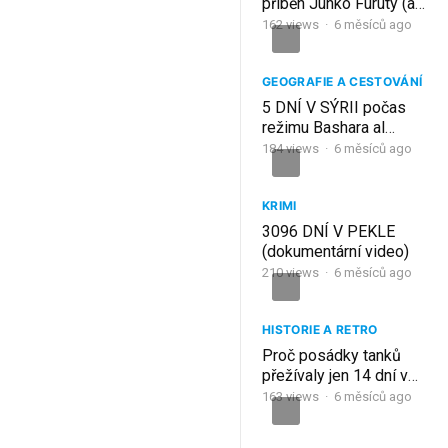
příběh Junko Furuty (a
proč se opakoval v
162
views
·
6 měsíců ago
Koreji) | Krimi Příběh
GEOGRAFIE A CESTOVÁNÍ
5 DNÍ V SÝRII počas
režimu Bashara al
Assada
184
views
·
6 měsíců ago
Cestovateľský
dokument
KRIMI
3096 DNÍ V PEKLE
(dokumentární video)
210
views
·
6 měsíců ago
HISTORIE A RETRO
Proč posádky tanků
přežívaly jen 14 dní v
boji?
163
views
·
6 měsíců ago