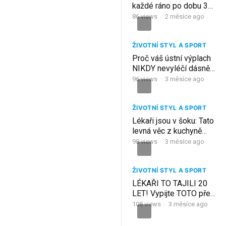
každé ráno po dobu 30
dní – výsledky mě
86
views
·
2 měsíce ago
šokovaly
ŽIVOTNÍ STYL A SPORT
Proč váš ústní výplach
NIKDY nevyléčí dásně
— a co skutečně
96
views
·
3 měsíce ago
funguje (výsledky za 7
dní)
ŽIVOTNÍ STYL A SPORT
Lékaři jsou v šoku: Tato
levná věc z kuchyně
vyčistí játra za 7 dní (a
98
views
·
3 měsíce ago
spaluje tuk během
spánku)
ŽIVOTNÍ STYL A SPORT
LÉKAŘI TO TAJILI 20
LET! Vypijte TOTO před
spaním a vaše játra se
108
views
·
3 měsíce ago
obnoví za 7 dní
(ŠOKUJÍCÍ)