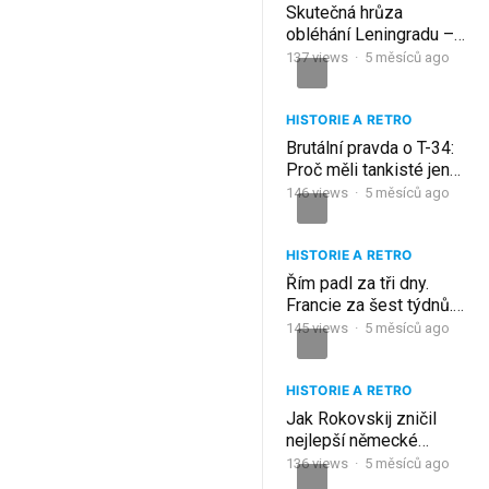
Skutečná hrůza
obléhání Leningradu –
900 dní utrpení
137
views
·
5 měsíců ago
HISTORIE A RETRO
Brutální pravda o T-34:
Proč měli tankisté jen
14 dní života
146
views
·
5 měsíců ago
HISTORIE A RETRO
Řím padl za tři dny.
Francie za šest týdnů.
SSSR za 900 dní. Další
145
views
·
5 měsíců ago
jsou Spojené státy
americké.
HISTORIE A RETRO
Jak Rokovskij zničil
nejlepší německé
divize za 13 dní?
136
views
·
5 měsíců ago