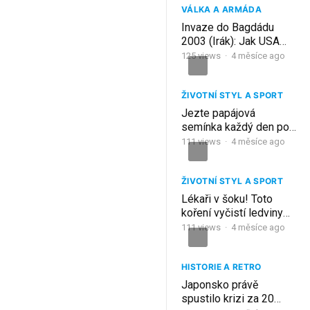
VÁLKA A ARMÁDA
Invaze do Bagdádu
2003 (Irák): Jak USA
Svrhly Režim za 21 Dní
125
views
·
4 měsíce ago
| Celý Dokument
ŽIVOTNÍ STYL A SPORT
Jezte papájová
semínka každý den po
dobu 7 dní a stane se
111
views
·
4 měsíce ago
toto (ne to, co si
myslíte)
ŽIVOTNÍ STYL A SPORT
Lékaři v šoku! Toto
koření vyčistí ledviny
za 7 dní (95% lidí to
111
views
·
4 měsíce ago
neví!)
HISTORIE A RETRO
Japonsko právě
spustilo krizi za 20