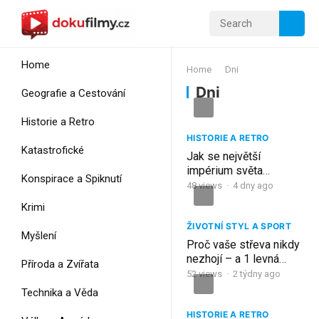
Home
Home
Dni
Dni
Geografie a Cestování
Historie a Retro
HISTORIE A RETRO
Katastrofické
Jak se největší
impérium světa
Konspirace a Spiknutí
zhroutilo za 5 dní:
48
views
·
4 dny ago
Historie ruské revoluce
Krimi
ŽIVOTNÍ STYL A SPORT
Myšlení
Proč vaše střeva nikdy
nezhojí – a 1 levná
Příroda a Zvířata
směs, která to změní za
52
views
·
2 týdny ago
30 dní
Technika a Věda
HISTORIE A RETRO