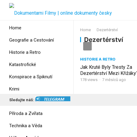
Home
Home
Dezertérství
Dezertérství
Geografie a Cestování
Historie a Retro
HISTORIE A RETRO
Katastrofické
Jak Kruté Byly Tresty Za
Dezertérství Mezi Křižáky
Konspirace a Spiknutí
178
views
·
7 měsíců ago
Krimi
Sledujte náš:
Myšlení
Příroda a Zvířata
Technika a Věda