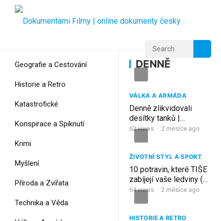
Home
Home
DENNĚ
DENNĚ
Geografie a Cestování
Historie a Retro
VÁLKA A ARMÁDA
Katastrofické
Denně zlikvidovali
desítky tanků |
Konspirace a Spiknutí
NEJLEPŠÍ TANKISTÉ
62
views
·
2 měsíce ago
VŠECH DOB!
Krimi
ŽIVOTNÍ STYL A SPORT
Myšlení
10 potravin, které TIŠE
zabíjejí vaše ledviny (č.
Příroda a Zvířata
1 jíte denně)
64
views
·
2 měsíce ago
Technika a Věda
HISTORIE A RETRO