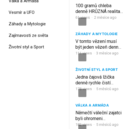
Válka a Armáda
100 gramů chleba
denně HRŮZNÁ realita
Vesmír a UFO
vojáků druhé světové
61
views
·
2 měsíce ago
války
Záhady a Mytologie
ZÁHADY A MYTOLOGIE
Zajímavosti ze světa
V tomto vězení musí
Životní styl a Sport
být jeden vězeň denně
obětován do studny!
111
views
·
3 měsíce ago
Nejsilnější přežijí.
ŽIVOTNÍ STYL A SPORT
Jedna čajová lžička
denně rychle čistí
krevní cévy!
178
views
·
5 měsíců ago
VÁLKA A ARMÁDA
Němečtí váleční zajatci
byli ohromeni
sovětskými tábory, kde
182
views
·
5 měsíců ago