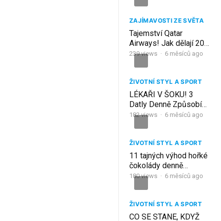
denně dostávali horkou
polévku
ZAJÍMAVOSTI ZE SVĚTA
Tajemství Qatar
Airways! Jak dělají 200
000 jídel denně pro celý
239
views
·
6 měsíců ago
svět?
ŽIVOTNÍ STYL A SPORT
LÉKAŘI V ŠOKU! 3
Datly Denně Způsobí
NEVRATNOU Reakci –
182
views
·
6 měsíců ago
Už Je Pozdě!
ŽIVOTNÍ STYL A SPORT
11 tajných výhod hořké
čokolády denně
(farmaceutické firmy to
180
views
·
6 měsíců ago
nechtějí, abyste věděli)
ŽIVOTNÍ STYL A SPORT
CO SE STANE, KDYŽ