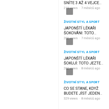
SNÍTE 3 AŽ 4 VEJCE
DENNĚ (TO BYSTE
219
views
·
7 měsíců ago
NIKDY NEUHODLI)
ŽIVOTNÍ STYL A SPORT
JAPONŠTÍ LÉKAŘI
ŠOKOVÁNI: TOTO
DĚLEJTE 5 SEKUND
202
views
·
7 měsíců ago
DENNĚ PRO OSTŘÍŽÍ
ZRAK (NEUVĚŘÍTE, CO
JE!)
ŽIVOTNÍ STYL A SPORT
JAPONŠTÍ LÉKAŘI
ŠOKUJÍ: TOTO JEZTE
DENNĚ A DOŽIJETE SE
262
views
·
8 měsíců ago
100 LET (NEUVĚŘÍTE,
CO TO JE!)
ŽIVOTNÍ STYL A SPORT
CO SE STANE, KDYŽ
BUDETE JÍST JEDEN
STROUŽEK ČESNEKU
329
views
·
8 měsíců ago
DENNĚ PO DOBU 7
DNÍ (NENÍ TO TO, CO SI