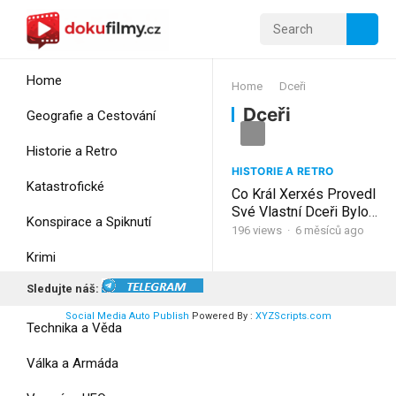
Home
Home
Dceři
Dceři
Geografie a Cestování
Historie a Retro
HISTORIE A RETRO
Katastrofické
Co Král Xerxés Provedl
Své Vlastní Dceři Bylo
Konspirace a Spiknutí
Horší Než Smrt
196
views
·
6 měsíců ago
Krimi
Sledujte náš:
Myšlení
Social Media Auto Publish
Powered By :
XYZScripts.com
Technika a Věda
Válka a Armáda