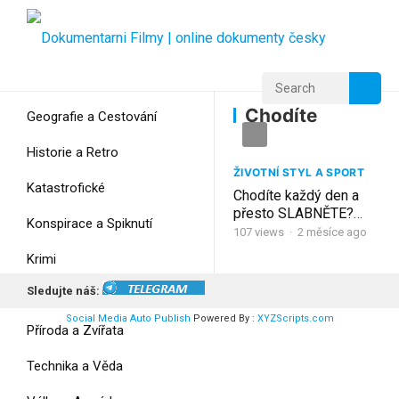
Home
Home
Chodíte
Chodíte
Geografie a Cestování
Historie a Retro
ŽIVOTNÍ STYL A SPORT
Katastrofické
Chodíte každý den a
přesto SLABNĚTE?
Konspirace a Spiknutí
Tohle váš lékař nikdy
107
views
·
2 měsíce ago
neřekl (po 60 NUTNÉ)
Krimi
Sledujte náš:
Myšlení
Social Media Auto Publish
Powered By :
XYZScripts.com
Příroda a Zvířata
Technika a Věda