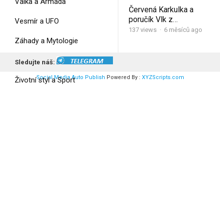
Válka a Armáda
Červená Karkulka a
poručík Vlk z
Vesmír a UFO
protidrogového
137
views
·
6 měsíců ago
Záhady a Mytologie
Zajímavosti ze světa
Sledujte náš:
Social Media Auto Publish
Powered By :
XYZScripts.com
Životní styl a Sport