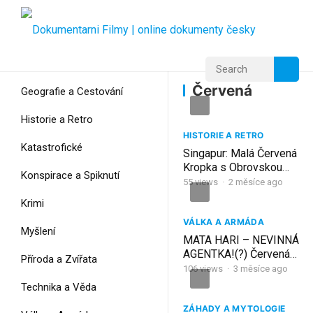
Home
Home
Červená
Červená
Geografie a Cestování
Historie a Retro
HISTORIE A RETRO
Katastrofické
Singapur: Malá Červená
Kropka s Obrovskou
Konspirace a Spiknutí
Silou
55
views
·
2 měsíce ago
Krimi
VÁLKA A ARMÁDA
Myšlení
MATA HARI – NEVINNÁ
AGENTKA!(?) Červená
Příroda a Zvířata
knihovna na VálCastu
106
views
·
3 měsíce ago
Technika a Věda
ZÁHADY A MYTOLOGIE