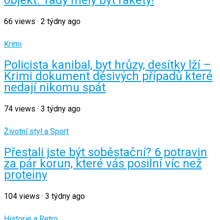
objekt: Tady měly být rakety!
66
views
·
2 týdny ago
Krimi
Policista kanibal, byt hrůzy, desítky lží –
Krimi dokument děsivých případů které
nedají nikomu spát
74
views
·
3 týdny ago
Životní styl a Sport
Přestali jste být soběstační? 6 potravin
za pár korun, které vás posilní víc než
proteiny
104
views
·
3 týdny ago
Historie a Retro