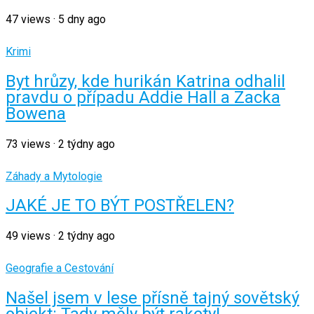
47
views
·
5 dny ago
Krimi
Byt hrůzy, kde hurikán Katrina odhalil
pravdu o případu Addie Hall a Zacka
Bowena
73
views
·
2 týdny ago
Záhady a Mytologie
JAKÉ JE TO BÝT POSTŘELEN?
49
views
·
2 týdny ago
Geografie a Cestování
Našel jsem v lese přísně tajný sovětský