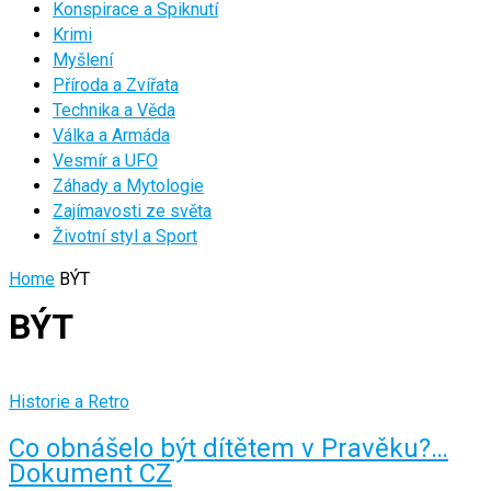
Konspirace a Spiknutí
Krimi
Myšlení
Příroda a Zvířata
Technika a Věda
Válka a Armáda
Vesmír a UFO
Záhady a Mytologie
Zajímavosti ze světa
Životní styl a Sport
Home
BÝT
BÝT
Historie a Retro
Co obnášelo být dítětem v Pravěku?…
Dokument CZ