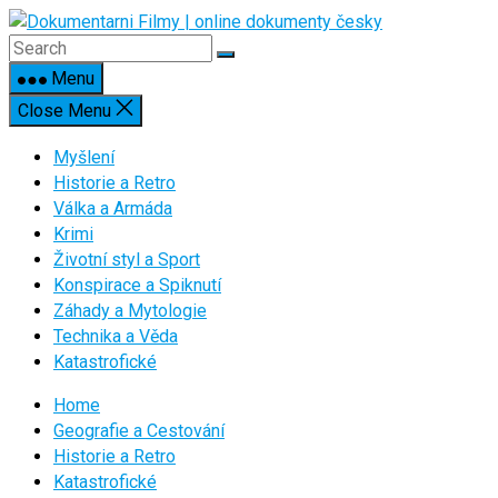
Skip
to
content
Menu
Close Menu
Myšlení
Historie a Retro
Válka a Armáda
Krimi
Životní styl a Sport
Konspirace a Spiknutí
Záhady a Mytologie
Technika a Věda
Katastrofické
Home
Geografie a Cestování
Historie a Retro
Katastrofické