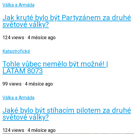
Válka a Armáda
Jak kruté bylo být Partyzánem za druhé
světové války?
124
views
·
4 měsíce ago
Katastrofické
Tohle vůbec nemělo být možné! |
LATAM 8073
99
views
·
4 měsíce ago
Válka a Armáda
Jaké bylo být stíhacím pilotem za druhé
světové války?
124
views
·
4 měsíce ago