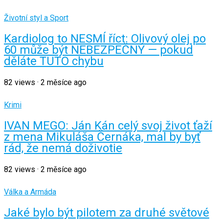
Životní styl a Sport
Kardiolog to NESMÍ říct: Olivový olej po
60 může být NEBEZPEČNÝ — pokud
děláte TUTO chybu
82
views
·
2 měsíce ago
Krimi
IVAN MEGO: Ján Kán celý svoj život ťaží
z mena Mikuláša Černáka, mal by byť
rád, že nemá doživotie
82
views
·
2 měsíce ago
Válka a Armáda
Jaké bylo být pilotem za druhé světové