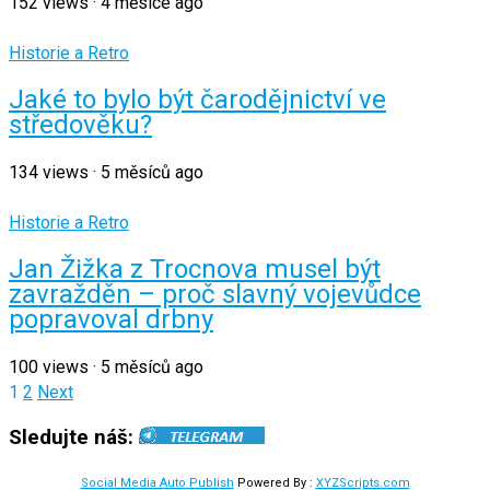
152
views
·
4 měsíce ago
Historie a Retro
Jaké to bylo být čarodějnictví ve
středověku?
134
views
·
5 měsíců ago
Historie a Retro
Jan Žižka z Trocnova musel být
zavražděn – proč slavný vojevůdce
popravoval drbny
100
views
·
5 měsíců ago
Stránkování
1
2
Next
příspěvků
Sledujte náš:
Social Media Auto Publish
Powered By :
XYZScripts.com