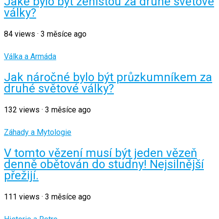
Jaké bylo být ženistou za druhé světové
války?
84
views
·
3 měsíce ago
Válka a Armáda
Jak náročné bylo být průzkumníkem za
druhé světové války?
132
views
·
3 měsíce ago
Záhady a Mytologie
V tomto vězení musí být jeden vězeň
denně obětován do studny! Nejsilnější
přežijí.
111
views
·
3 měsíce ago