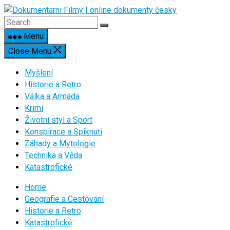
Skip
to
content
Menu
Close Menu
Myšlení
Historie a Retro
Válka a Armáda
Krimi
Životní styl a Sport
Konspirace a Spiknutí
Záhady a Mytologie
Technika a Věda
Katastrofické
Home
Geografie a Cestování
Historie a Retro
Katastrofické