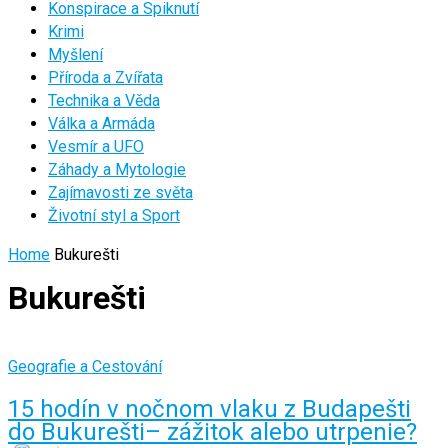
Konspirace a Spiknutí
Krimi
Myšlení
Příroda a Zvířata
Technika a Věda
Válka a Armáda
Vesmír a UFO
Záhady a Mytologie
Zajímavosti ze světa
Životní styl a Sport
Home
Bukurešti
Bukurešti
Geografie a Cestování
15 hodín v nočnom vlaku z Budapešti
do Bukurešti– zážitok alebo utrpenie?