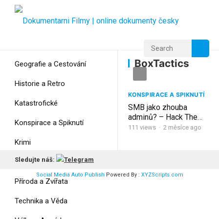
Home
Home
BoxTactics
BoxTactics
Geografie a Cestování
Historie a Retro
KONSPIRACE A SPIKNUTÍ
Katastrofické
SMB jako zhouba
adminů? – Hack The
Konspirace a Spiknutí
Box/Tactics
111
views
·
2 měsíce ago
Krimi
Sledujte náš:
Myšlení
Social Media Auto Publish
Powered By :
XYZScripts.com
Příroda a Zvířata
Technika a Věda