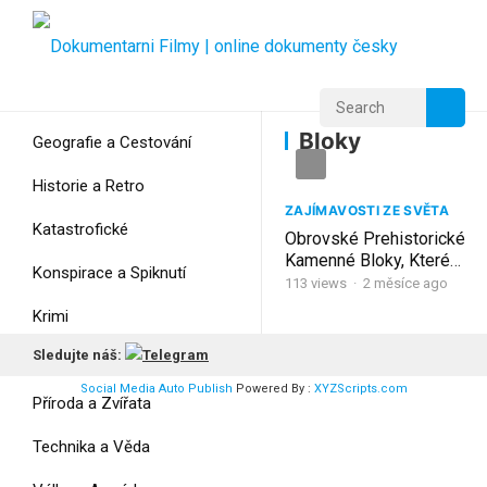
Home
Home
Bloky
Bloky
Geografie a Cestování
Historie a Retro
ZAJÍMAVOSTI ZE SVĚTA
Katastrofické
Obrovské Prehistorické
Kamenné Bloky, Které
Konspirace a Spiknutí
Nelze Vysvětlit
113
views
·
2 měsíce ago
Krimi
Sledujte náš:
Myšlení
Social Media Auto Publish
Powered By :
XYZScripts.com
Příroda a Zvířata
Technika a Věda