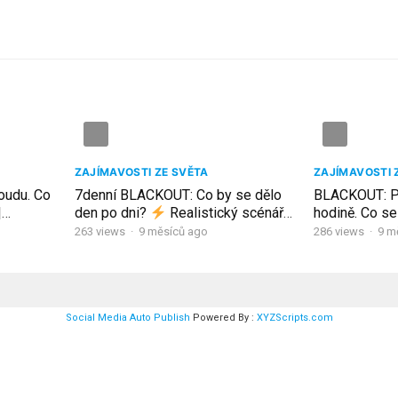
ZAJÍMAVOSTI ZE SVĚTA
ZAJÍMAVOSTI 
oudu. Co
7denní BLACKOUT: Co by se dělo
BLACKOUT: Pr
|
den po dni?
Realistický scénář
hodině. Co se
ta
bez elektřiny.
celá Evropa? I
263
views
·
9 měsíců ago
286
views
·
9 m
Social Media Auto Publish
Powered By :
XYZScripts.com