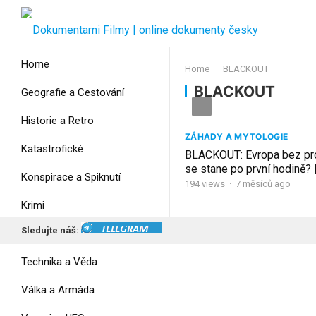
Home
Home
BLACKOUT
BLACKOUT
Geografie a Cestování
Historie a Retro
ZÁHADY A MYTOLOGIE
Katastrofické
BLACKOUT: Evropa bez pr
se stane po první hodině? 
Konspirace a Spiknutí
Dokument CZ | Mýty a Fak
194
views
·
7 měsíců ago
Krimi
Sledujte náš:
Myšlení
Technika a Věda
Válka a Armáda