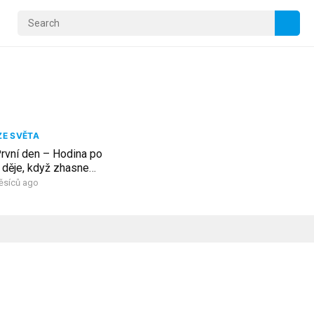
ZE SVĚTA
vní den – Hodina po
 děje, když zhasne
I.díl
ěsíců ago