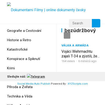
Home
Home
bezúdržbový
bezúdržbový
Geografie a Cestování
Historie a Retro
VÁLKA A ARMÁDA
Katastrofické
Vojáci Wehrmachtu
zajali T-34 a zjistili, že
Konspirace a Spiknutí
je bezúdržbový
164
views
·
6 měsíců ago
Krimi
Sledujte náš:
Myšlení
Social Media Auto Publish
Powered By :
XYZScripts.com
Příroda a Zvířata
Technika a Věda