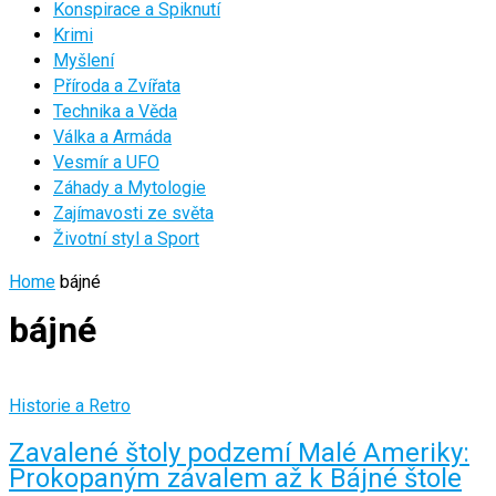
Konspirace a Spiknutí
Krimi
Myšlení
Příroda a Zvířata
Technika a Věda
Válka a Armáda
Vesmír a UFO
Záhady a Mytologie
Zajímavosti ze světa
Životní styl a Sport
Home
bájné
bájné
Historie a Retro
Zavalené štoly podzemí Malé Ameriky:
Prokopaným závalem až k Bájné štole