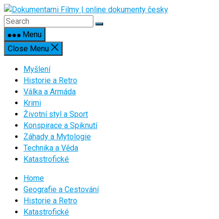
Skip
to
content
Menu
Close Menu
Myšlení
Historie a Retro
Válka a Armáda
Krimi
Životní styl a Sport
Konspirace a Spiknutí
Záhady a Mytologie
Technika a Věda
Katastrofické
Home
Geografie a Cestování
Historie a Retro
Katastrofické