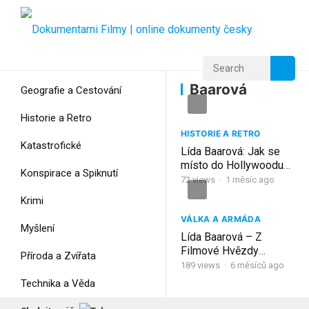
Home
Home
Baarová
Baarová
Geografie a Cestování
Historie a Retro
HISTORIE A RETRO
Katastrofické
Lída Baarová: Jak se
místo do Hollywoodu
Konspirace a Spiknutí
dostala na seznam
72
views
·
1 měsíc ago
válečných zločinců
Krimi
VÁLKA A ARMÁDA
Myšlení
Lída Baarová – Z
Filmové Hvězdy
Příroda a Zvířata
Nacistů Kriminálnicí a
189
views
·
6 měsíců ago
Alkoholičkou
Technika a Věda