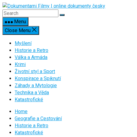
Skip
to
content
Menu
Close Menu
Myšlení
Historie a Retro
Válka a Armáda
Krimi
Životní styl a Sport
Konspirace a Spiknutí
Záhady a Mytologie
Technika a Věda
Katastrofické
Home
Geografie a Cestování
Historie a Retro
Katastrofické