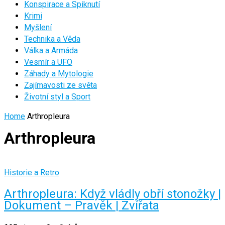
Konspirace a Spiknutí
Krimi
Myšlení
Technika a Věda
Válka a Armáda
Vesmír a UFO
Záhady a Mytologie
Zajímavosti ze světa
Životní styl a Sport
Home
Arthropleura
Arthropleura
Historie a Retro
Arthropleura: Když vládly obří stonožky |
Dokument – Pravěk | Zvířata