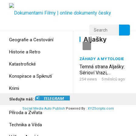
Home
Home
Aljašky
Aljašky
Geografie a Cestování
Historie a Retro
ZÁHADY A MYTOLOGIE
Katastrofické
Temná strana Aljašky:
Sérioví Vrazi,
Konspirace a Spiknutí
pohřešovaní a UFO
254
views
·
5 měsíců ago
Krimi
Sledujte náš:
Myšlení
Social Media Auto Publish
Powered By :
XYZScripts.com
Příroda a Zvířata
Technika a Věda