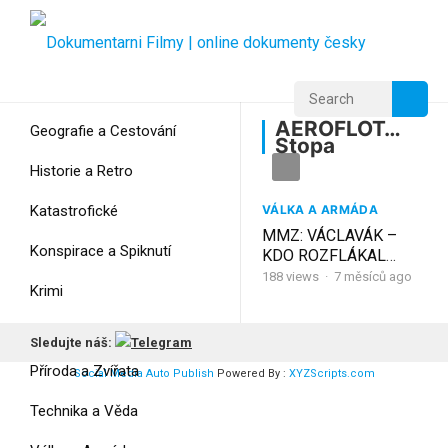
Home
Home
AEROFLOT…Stopa
AEROFLOT…
Geografie a Cestování
Stopa
Historie a Retro
Katastrofické
VÁLKA A ARMÁDA
MMZ: VÁCLAVÁK –
Konspirace a Spiknutí
KDO ROZFLÁKAL
AEROFLOT??…Stopa
188
views
·
7 měsíců ago
Krimi
vede k StB
Myšlení
Sledujte náš:
Příroda a Zvířata
Social Media Auto Publish
Powered By :
XYZScripts.com
Technika a Věda