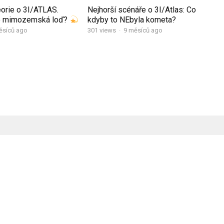
teorie o 3I/ATLAS.
Nejhorší scénáře o 3I/Atlas: Co
o mimozemská loď?
kdyby to NEbyla kometa?
ěsíců ago
301
views
·
9 měsíců ago