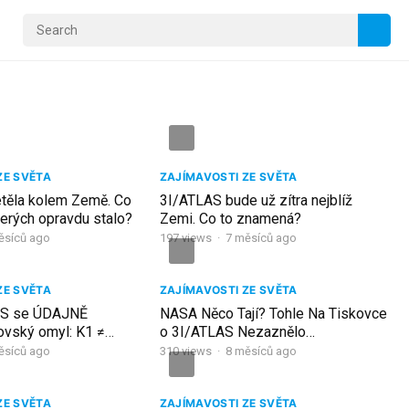
ZE SVĚTA
ZAJÍMAVOSTI ZE SVĚTA
etěla kolem Země. Co
3I/ATLAS bude už zítra nejblíž
erých opravdu stalo?
Zemi. Co to znamená?
ěsíců ago
197
views
·
7 měsíců ago
ZE SVĚTA
ZAJÍMAVOSTI ZE SVĚTA
AS se ÚDAJNĚ
NASA Něco Tají? Tohle Na Tiskovce
ovský omyl: K1 ≠
o 3I/ATLAS Nezaznělo…
ěsíců ago
310
views
·
8 měsíců ago
ZE SVĚTA
ZAJÍMAVOSTI ZE SVĚTA