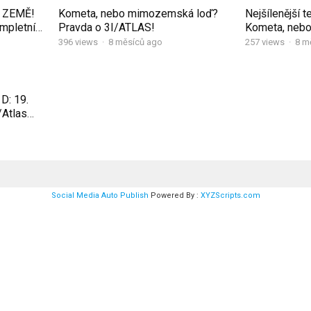
E ZEMĚ!
Kometa, nebo mimozemská loď?
Nejšílenější 
mpletní
Pravda o 3I/ATLAS!
Kometa, neb
396
views
·
8 měsíců ago
257
views
·
8 m
D: 19.
/Atlas
stane?
Social Media Auto Publish
Powered By :
XYZScripts.com