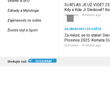
Vesmír a UFO
3I/ATLAS JE UŽ VIDĚT Z
Kdy a Kde Ji Sledovat? Ko
Záhady a Mytologie
Návod
468
views
·
8 měsíců ago
Zajímavosti ze světa
ZAJÍMAVOSTI ZE SVĚTA
Životní styl a Sport
Za měsíc se to stane! Den 
Prosince 2025. Kometa 3I
bude nejblíž Zemi. Co se 
624
views
·
9 měsíců ago
Sledujte náš: