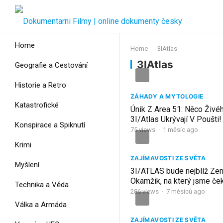
Home
Home
3IAtlas
3IAtlas
Geografie a Cestování
Historie a Retro
ZÁHADY A MYTOLOGIE
Katastrofické
Únik Z Area 51: Něco Živé
3I/Atlas Ukrývají V Poušti! 
Konspirace a Spiknutí
Dokument
75
views
·
1 měsíc ago
Krimi
ZAJÍMAVOSTI ZE SVĚTA
Myšlení
3I/ATLAS bude nejblíž Zem
Okamžik, na který jsme ček
Technika a Věda
286
views
·
7 měsíců ago
Válka a Armáda
ZAJÍMAVOSTI ZE SVĚTA