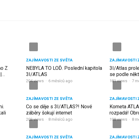
ZAJÍMAVOSTI ZE SVĚTA
ZAJÍMAVOSTI 
ho Z
NEBYLA TO LOĎ. Poslední kapitola
3I/Atlas prol
|
3I/ATLAS
se podle někt
204
views
·
6 měsíců ago
181
views
·
7 m
ZAJÍMAVOSTI ZE SVĚTA
ZAJÍMAVOSTI 
i.
Co se děje s 3I/ATLAS?! Nové
Kometa ATL
ali
záběry šokují internet
rozpadá! Obr
3I/ATLAS
203
views
·
8 měsíců ago
198
views
·
8 m
ZAJÍMAVOSTI ZE SVĚTA
ZAJÍMAVOSTI 