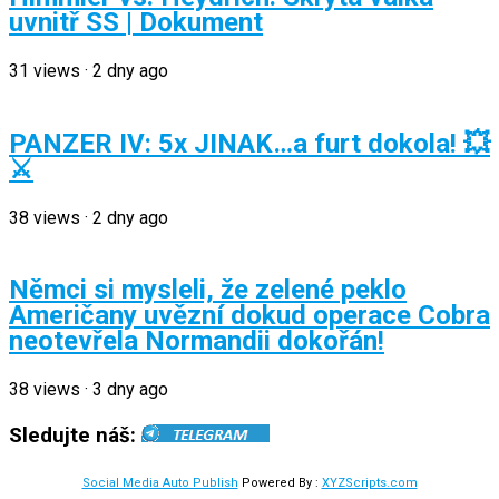
uvnitř SS | Dokument
31
views
·
2 dny ago
PANZER IV: 5x JINAK…a furt dokola! 💥
⚔️
38
views
·
2 dny ago
Němci si mysleli, že zelené peklo
Američany uvězní dokud operace Cobra
neotevřela Normandii dokořán!
38
views
·
3 dny ago
Sledujte náš:
Social Media Auto Publish
Powered By :
XYZScripts.com