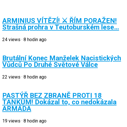
ARMINIUS VÍTĚZÍ! ⚔️ ŘÍM PORAŽEN!
Strašná prohra v Teutoburském lese…
24
views
·
8 hodin ago
Brutální Konec Manželek Nacistických
Vůdců Po Druhé Světové Válce
22
views
·
8 hodin ago
PASTÝŘ BEZ ZBRANĚ PROTI 18
TANKŮM! Dokázal to, co nedokázala
ARMÁDA
19
views
·
8 hodin ago