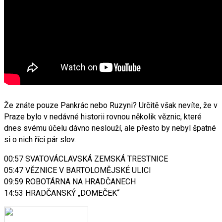
Že znáte pouze Pankrác nebo Ruzyni? Určitě však nevíte, že v
Praze bylo v nedávné historii rovnou několik věznic, které
dnes svému účelu dávno neslouží, ale přesto by nebyl špatné
si o nich říci pár slov.
00:57 SVATOVÁCLAVSKÁ ZEMSKÁ TRESTNICE
05:47 VĚZNICE V BARTOLOMĚJSKÉ ULICI
09:59 ROBOTÁRNA NA HRADČANECH
14:53 HRADČANSKÝ „DOMEČEK“