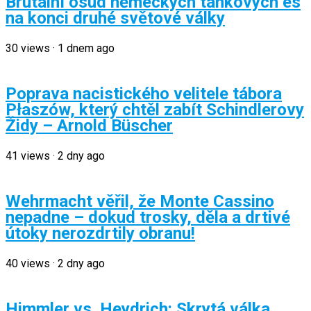
Brutální osud německých tankových es
na konci druhé světové války
30
views
·
1 dnem ago
Poprava nacistického velitele tábora
Płaszów, který chtěl zabít Schindlerovy
Židy – Arnold Büscher
41
views
·
2 dny ago
Wehrmacht věřil, že Monte Cassino
nepadne – dokud trosky, děla a drtivé
útoky nerozdrtily obranu!
40
views
·
2 dny ago
Himmler vs. Heydrich: Skrytá válka