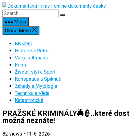
Skip
to
content
Menu
Close Menu
Myšlení
Historie a Retro
Válka a Armáda
Krimi
Životní styl a Sport
Konspirace a Spiknutí
Záhady a Mytologie
Technika a Věda
Katastrofické
PRAŽSKÉ KRIMINÁLY🚔👮..které dost
možná neznáte!
82
views
•
11. 6. 2026