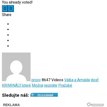
You already voted!
0
0
Share
proxy
8647 Videos
Válka a Armáda
dosť
KRIMINÁLY..které
Možná
neznáte
Pražské
Sledujte náš: