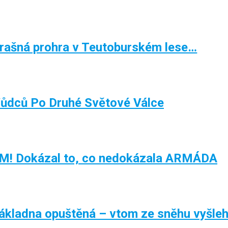
ašná prohra v Teutoburském lese…
Vůdců Po Druhé Světové Válce
 Dokázal to, co nedokázala ARMÁDA
ákladna opuštěná – vtom ze sněhu vyšlehl