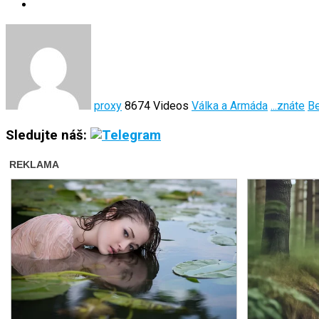
proxy
8674 Videos
Válka a Armáda
...znáte
Be
Sledujte náš: