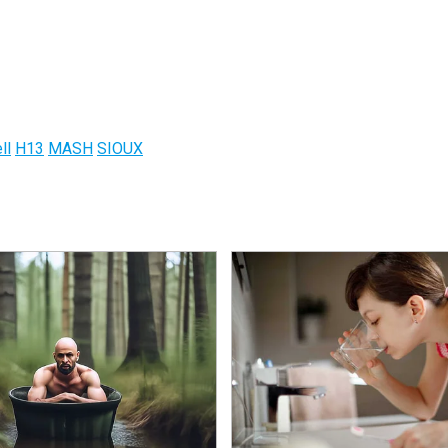
ll
H13
MASH
SIOUX