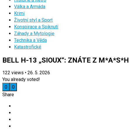
Válka a Armáda
Krimi
Životní styl a Sport
Konspirace a Spiknutí
Záhady a Mytologie
Technika a Věda
Katastrofické
BELL H-13 „SIOUX“: ZNÁTE Z M*A*S*H
122
views
•
26. 5. 2026
You already voted!
0
0
Share