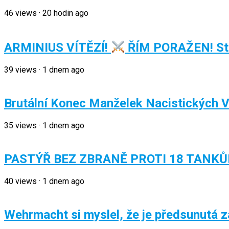
46
views
·
20 hodin ago
ARMINIUS VÍTĚZÍ!
ŘÍM PORAŽEN! Str
39
views
·
1 dnem ago
Brutální Konec Manželek Nacistických 
35
views
·
1 dnem ago
PASTÝŘ BEZ ZBRANĚ PROTI 18 TANKŮM!
40
views
·
1 dnem ago
Wehrmacht si myslel, že je předsunutá z