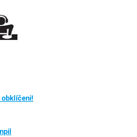
 obklíčeni!
npil